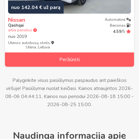
nuo 142.04 € už parą
Nissan
Automatinė
Qashqai
Benzinas
arba panašus
4.59
/5
nuo
2019
Utenos autobusų stotis
Utena, Lietuva
Peržiūrėti
Palyginkite visus pasiūlymus paspaudus ant paieškos
viršuje! Pasiūlymai nuolat keičiasi. Kainos atnaujintos 2026-
08-06 04:44:11. Kainos nuo periodui 2026-08-18 15:00 -
2026-08-25 15:00.
Naudinga informacija apie