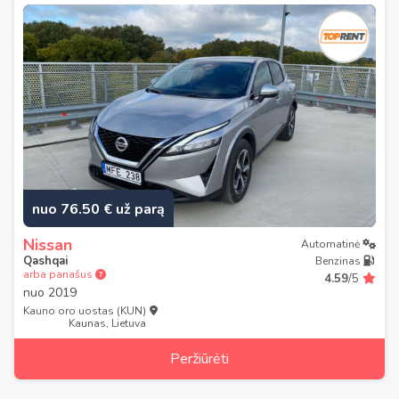
nuo 76.50 € už parą
Nissan
Automatinė
Qashqai
Benzinas
arba panašus
4.59
/5
nuo
2019
Kauno oro uostas (KUN)
Kaunas, Lietuva
Peržiūrėti