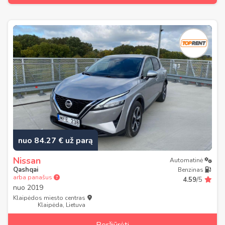
nuo 84.27 € už parą
Nissan
Automatinė
Qashqai
Benzinas
arba panašus
4.59
/5
nuo
2019
Klaipėdos miesto centras
Klaipėda, Lietuva