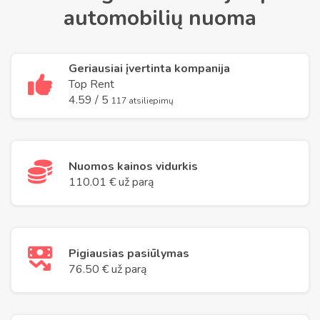
automobilių nuoma
Geriausiai įvertinta kompanija
Top Rent
4.59 / 5
117 atsiliepimų
Nuomos kainos vidurkis
110.01 € už parą
Pigiausias pasiūlymas
76.50 € už parą