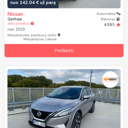
nuo 142.04 € už parą
Nissan
Automatinė
Qashqai
Benzinas
arba panašus
4.59
/5
nuo
2019
Marijampolės autobusų stotis
Marijampolė, Lietuva
Peržiūrėti