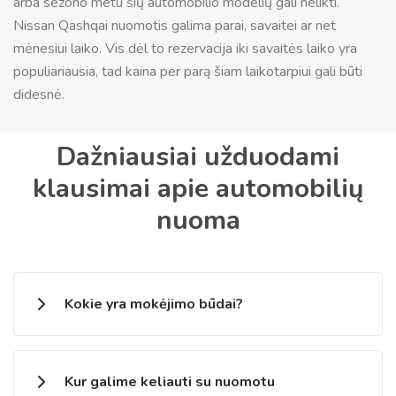
arba sezono metu šių automobilio modelių gali nelikti.
Nissan Qashqai nuomotis galima parai, savaitei ar net
mėnesiui laiko. Vis dėl to rezervacija iki savaitės laiko yra
populiariausia, tad kaina per parą šiam laikotarpiui gali būti
didesnė.
Dažniausiai užduodami
klausimai apie automobilių
nuoma
Kokie yra mokėjimo būdai?
Kur galime keliauti su nuomotu