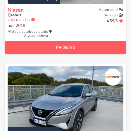
Nissan
Automatinė
Qashqai
Benzinas
arba panašus
4.59
/5
nuo
2019
Alytaus autobusų stotis
Alytus, Lietuva
Peržiūrėti