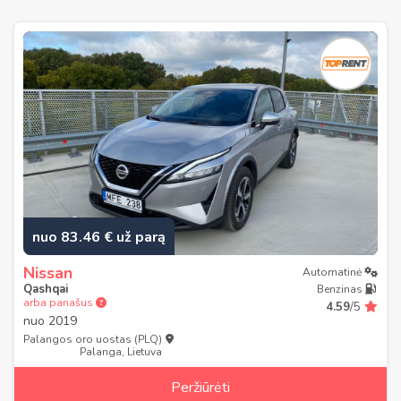
nuo 83.46 € už parą
Nissan
Automatinė
Qashqai
Benzinas
arba panašus
4.59
/5
nuo
2019
Palangos oro uostas (PLQ)
Palanga, Lietuva
Peržiūrėti