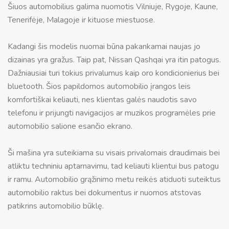
Šiuos automobilius galima nuomotis Vilniuje, Rygoje, Kaune,
Tenerifėje, Malagoje ir kituose miestuose.
Kadangi šis modelis nuomai būna pakankamai naujas jo
dizainas yra gražus. Taip pat, Nissan Qashqai yra itin patogus.
Dažniausiai turi tokius privalumus kaip oro kondicionierius bei
bluetooth. Šios papildomos automobilio įrangos leis
komfortiškai keliauti, nes klientas galės naudotis savo
telefonu ir prijungti navigacijos ar muzikos programėles prie
automobilio salione esančio ekrano.
Ši mašina yra suteikiama su visais privalomais draudimais bei
atliktu techniniu aptarnavimu, tad keliauti klientui bus patogu
ir ramu. Automobilio grąžinimo metu reikės atiduoti suteiktus
automobilio raktus bei dokumentus ir nuomos atstovas
patikrins automobilio būklę.