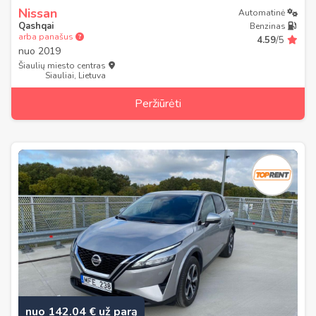
Nissan
Automatinė
Qashqai
Benzinas
arba panašus
4.59
/5
nuo
2019
Šiaulių miesto centras
Siauliai, Lietuva
Peržiūrėti
nuo 142.04 € už parą