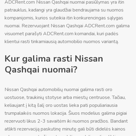
ADCRent.com Nissan Qashqai nuomai pasiūlymas yra itin
patrauklus, kadangi yra glaudžiai bendraujama su nuomos
kompanijomis, kurios suteikia itin konkurencingas sąlygas
nuomai. Rezervuojant Nissan Qashqai ADCRent.com galima
visuomet parašyti ADCRent.com komandai, kuri padės
klientui rasti tinkamiausią automobilio nuomos variantą.
Kur galima rasti Nissan
Qashqai nuomai?
Nissan Qashqai automobilių nuomai galima rasti oro
uostuose, traukinių stotyse arba miestų centruose. Tačiau,
keliaujant į kitą šalį oro uostas lieka pati populiariausia
trumpalaikės nuomos lokacija. Šiuos modelius galima pigiai
rezervuoti likus 2-3 savaitėm iki nuomos pradžios. Bandant
atlikti rezervaciją paskutinę minutę gali būti didelės kainos