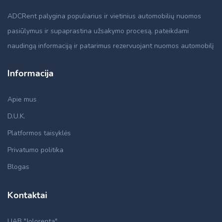
ADCRent palygina populiarius ir vietinius automobilių nuomos
pasiūlymus ir supaprastina užsakymo procesą, pateikdami
naudingą informaciją ir patarimus rezervuojant nuomos automobilį
Informacija
Apie mus
D.U.K.
Platformos taisyklės
Privatumo politika
Blogas
Kontaktai
UAB "Jolorenta"