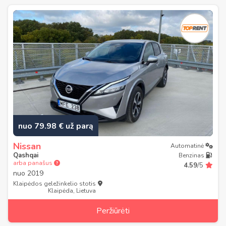
nuo 79.98 € už parą
Nissan
Automatinė
Qashqai
Benzinas
arba panašus
4.59
/5
nuo
2019
Klaipėdos geležinkelio stotis
Klaipėda, Lietuva
Peržiūrėti