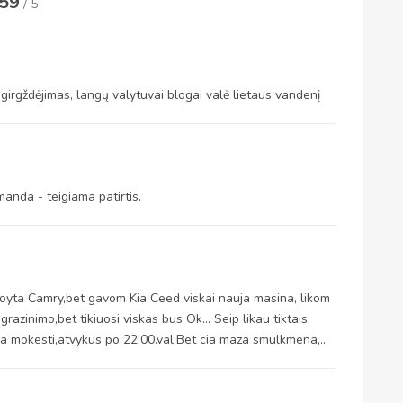
.59
/ 5
 girgždėjimas, langų valytuvai blogai valė lietaus vandenį
anda - teigiama patirtis.
 Toyta Camry,bet gavom Kia Ceed viskai nauja masina, likom
grazinimo,bet tikiuosi viskas bus Ok... Seip likau tiktais
oma mokesti,atvykus po 22:00.val.Bet cia maza smulkmena,..