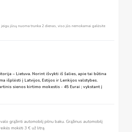
 jeigu jūsų nuoma trunka 2 dienas, viso jūs nemokamai galėsite
orija – Lietuva. Norint išvykti iš šalies, apie tai būtina
 išplėsti į Latvijos, Estijos ir Lenkijos valstybes.
artinis sienos kirtimo mokestis - 45 Eurai ; vykstant į
rivalo grąžinti automobilį pilnu baku. Grąžinus automobilį
eikės mokėti 3 € už litrą.