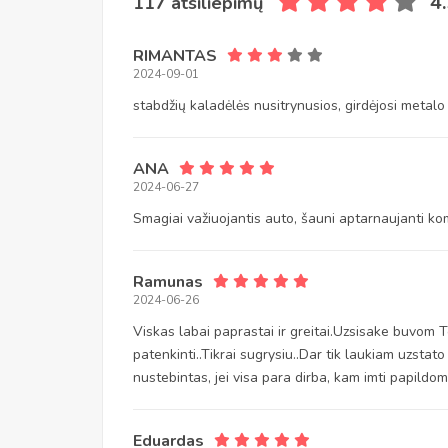
4
117 atsiliepimų
RIMANTAS
2024-09-01
stabdžių kaladėlės nusitrynusios, girdėjosi metalo
ANA
2024-06-27
Smagiai važiuojantis auto, šauni aptarnaujanti kom
Ramunas
2024-06-26
Viskas labai paprastai ir greitai.Uzsisake buvom
patenkinti..Tikrai sugrysiu..Dar tik laukiam uzstato 
nustebintas, jei visa para dirba, kam imti papild
Eduardas