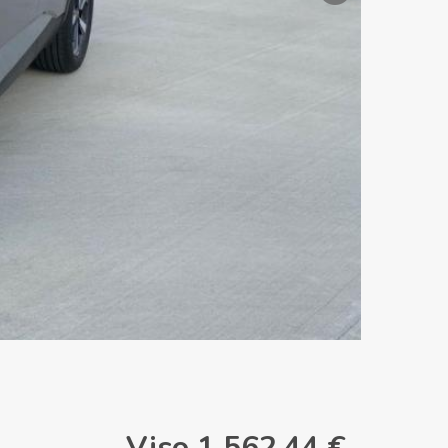
Viso
1 562.44 €