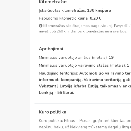
Kilometražas
Įskaičiuotas kilometražas:
130 km/para
Papildomo kilometro kaina:
0.20 €
Kilometražas skaičiuojamas pagal vidurkį. Pavyzdžiui
nuvažiuoti 260 km, dienos kilometražas nėra svarbus.
Apribojimai
Minimalus vairuotojo amžius (metais):
19
Minimalus vairuotojo vairavimo stažas (metais):
1
Naudojimo teritorijos:
Automobilio vairavimo terit
informuoti kompaniją. Vairavimo teritoriją galima
Vykstant į Latviją ir/arba Estiją, taikomas vienk
Lenkiją - 55 Eurai.
Kuro politika
Kuro politika: Pilnas – Pilnas, grąžinant klientas p
nepilnu baku, už kiekvieną trūkstamą degalų litrą r