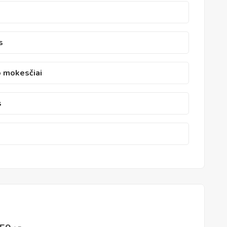
s
o mokesčiai
s