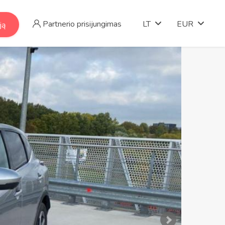
Partnerio prisijungimas
LT
EUR
ją