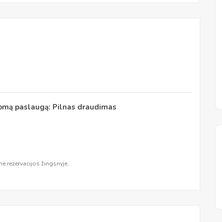
ė
domą paslaugą: Pilnas draudimas
ė
e rezervacijos žingsnyje.