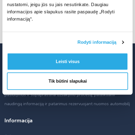
Pabandykite pakeisti datas, filtro reikšmes ar lokaciją.
nustatomi, jeigu jūs su jais nesutinkate. Daugiau
informacijos apie slapukus rasite paspaudę „Rodyti
informaciją“.
Rodyti informaciją
Leisti visus
ADCRent
Tik būtini slapukai
ADCRent palygina populiarius ir vietinius automobilių nuomos
pasiūlymus ir supaprastina užsakymo procesą, pateikdami
naudingą informaciją ir patarimus rezervuojant nuomos automobilį
Informacija