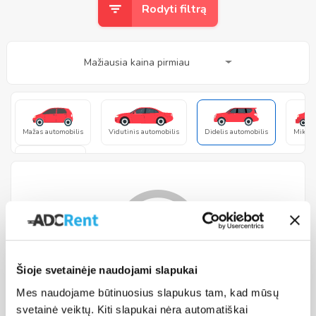
Rodyti filtrą
Mažiausia kaina pirmiau
Mažas automobilis
Vidutinis automobilis
Didelis automobilis
Mikroa
Prabangus
Šioje svetainėje naudojami slapukai
Mes naudojame būtinuosius slapukus tam, kad mūsų
Automobilių nerasta.
svetainė veiktų. Kiti slapukai nėra automatiškai