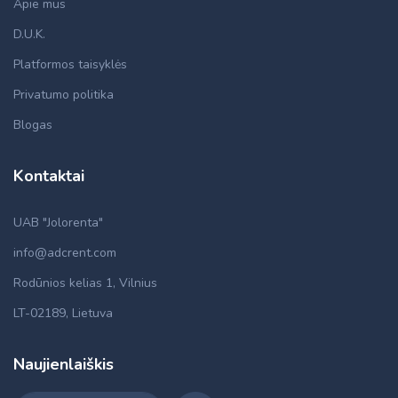
Apie mus
D.U.K.
Platformos taisyklės
Privatumo politika
Blogas
Kontaktai
UAB "Jolorenta"
info@adcrent.com
Rodūnios kelias 1, Vilnius
LT-02189, Lietuva
Naujienlaiškis